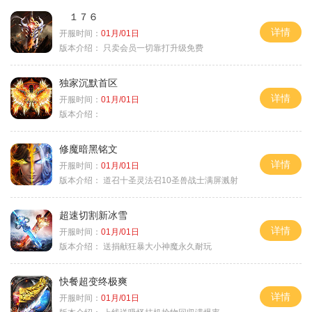
１７６
详情
开服时间：
01月/01日
版本介绍：
只卖会员一切靠打升级免费
独家沉默首区
详情
开服时间：
01月/01日
版本介绍：
修魔暗黑铭文
详情
开服时间：
01月/01日
版本介绍：
道召十圣灵法召10圣兽战士满屏溅射
超速切割新冰雪
详情
开服时间：
01月/01日
版本介绍：
送捐献狂暴大小神魔永久耐玩
快餐超变终极爽
详情
开服时间：
01月/01日