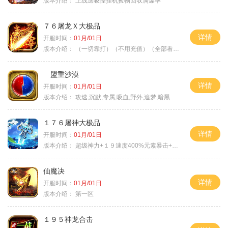
版本介绍：
上线送吸怪挂机捡物回収满爆率
７６屠龙Ｘ大极品
详情
开服时间：
01月/01日
版本介绍：
（一切靠打）（不用充值）（全部看脸）
盟重沙漠
详情
开服时间：
01月/01日
版本介绍：
攻速,沉默,专属,吸血,野外,追梦,暗黑
１７６屠神大极品
详情
开服时间：
01月/01日
版本介绍：
超级神力+１９速度400%元素暴击+６６
仙魔决
详情
开服时间：
01月/01日
版本介绍：
第一区
１９５神龙合击