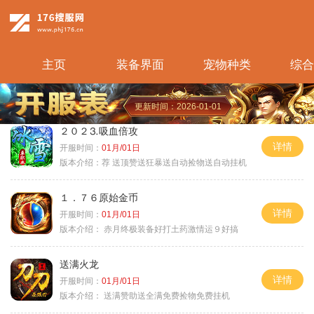
主页
装备界面
宠物种类
综合
更新时间：2026-01-01
２０２⒊吸血倍攻
详情
开服时间：
01月/01日
版本介绍：
荐 送顶赞送狂暴送自动捡物送自动挂机
１．７６原始金币
详情
开服时间：
01月/01日
版本介绍：
赤月终极装备好打土药激情运９好搞
送满火龙
详情
开服时间：
01月/01日
版本介绍：
送满赞助送全满免费捡物免费挂机