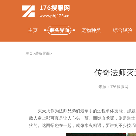
主页
装备界面
宠物种类
综合经验
主页
>
装备界面
>
传奇法师灭
来源：176搜服网
灭天火作为法师兄弟们最拿手的远程单体技能，那威
敌人身上那可真是让人心头一颤。而噬血术呢，则是道士
疼的。这两招碰在一起，就像水火相遇，要讲究不少技巧