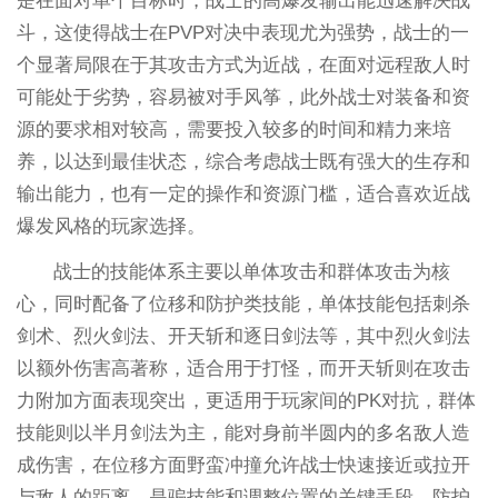
是在面对单个目标时，战士的高爆发输出能迅速解决战
斗，这使得战士在PVP对决中表现尤为强势，战士的一
个显著局限在于其攻击方式为近战，在面对远程敌人时
可能处于劣势，容易被对手风筝，此外战士对装备和资
源的要求相对较高，需要投入较多的时间和精力来培
养，以达到最佳状态，综合考虑战士既有强大的生存和
输出能力，也有一定的操作和资源门槛，适合喜欢近战
爆发风格的玩家选择。
战士的技能体系主要以单体攻击和群体攻击为核
心，同时配备了位移和防护类技能，单体技能包括刺杀
剑术、烈火剑法、开天斩和逐日剑法等，其中烈火剑法
以额外伤害高著称，适合用于打怪，而开天斩则在攻击
力附加方面表现突出，更适用于玩家间的PK对抗，群体
技能则以半月剑法为主，能对身前半圆内的多名敌人造
成伤害，在位移方面野蛮冲撞允许战士快速接近或拉开
与敌人的距离，是骗技能和调整位置的关键手段，防护