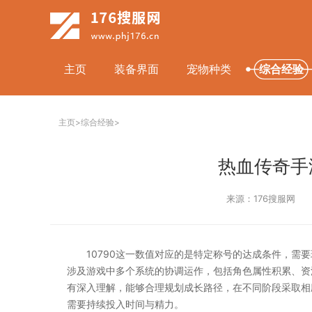
主页
装备界面
宠物种类
综合经验
主页
>
综合经验
>
热血传奇手游
来源：176搜服网
10790这一数值对应的是特定称号的达成条件，需
涉及游戏中多个系统的协调运作，包括角色属性积累、资
有深入理解，能够合理规划成长路径，在不同阶段采取相
需要持续投入时间与精力。